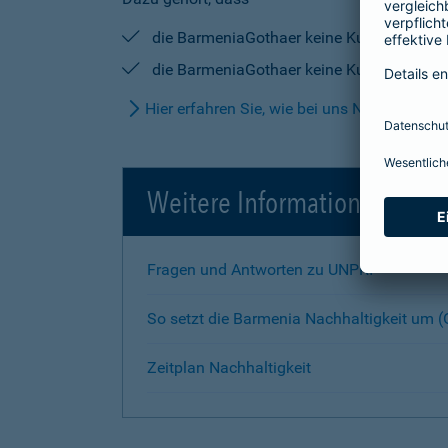
die BarmeniaGothaer keine Kundengelder i
die BarmeniaGothaer keine Kundengelder i
Hier erfahren Sie, wie bei uns Nachhaltigke
Weitere Informationen
Fragen und Antworten zu UNPRI
So setzt die Barmenia Nachhaltigkeit um
Zeitplan Nachhaltigkeit