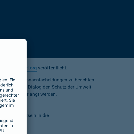
ite
www.unpri.org
veröffentlicht.
e bei Investitionsentscheidungen zu beachten.
ternehmen im Dialog den Schutz der Umwelt
overnance) verlangt werden.
 Nationen.
mweltbewusstsein in die