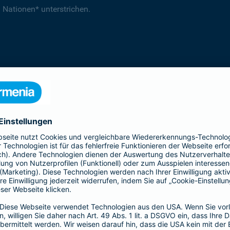
 Nationen* unterstrichen.
 Barmenia Versicherungen als Unterzeichner auf der Internetse
rmeniaGothaer, Umwelt-, Sozial- und Unternehmensführungsaspekt
en und das Portfoliomanagement integriert werden und von Un
Standards (engl. Social) und gute Unternehmensführung (engl. G
Grundsätzen für verantwortungsvolles Investieren der Vereinten
 mit Augenmaß Wirtschaftlichkeit, soziale Verantwortung und U