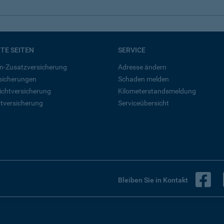
BTE SEITEN
SERVICE
n-Zusatzversicherung
Adresse ändern
rsicherungen
Schaden melden
ichtversicherung
Kilometerstandsmeldung
tversicherung
Serviceübersicht
B
Bleiben Sie in Kontakt
Vertrag widerrufen
te empfehlen