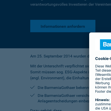
verantwortungsvolles Investieren der Vereinten
Informationen anfordern
Am 25. September 2014 wurden die ehemaligen
Mit der Unterschrift verpflichtet sich die Ba
Somit müssen sog. ESG-Aspekte in die Analys
(engl. Environment), die Einhaltung sozialer 
Die BarmeniaGothaer bekennt sich zu den 
Die BarmeniaGothaer versichert, dass sie
Anlageentscheidungen einbezieht.
Dazu gehört, dass