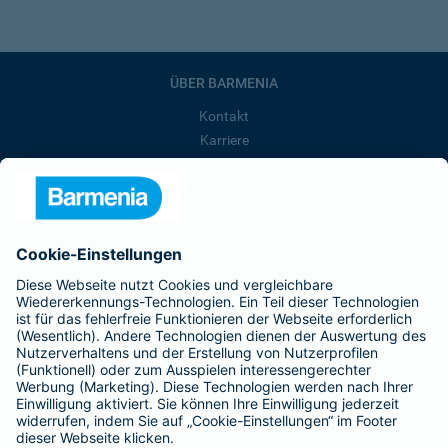
ÜBER BARMENIA
Kontakt
Karriere
Presse
Unternehmen
Anfahrt
Affiliate-Partner werden
Barmenia ist Teil der BarmeniaGothaer
BELIEBTE SEITEN
Kranken-Zusatzversicherung
Tierversicherungen
Haftpflichtversicherung
Hausratversicherung