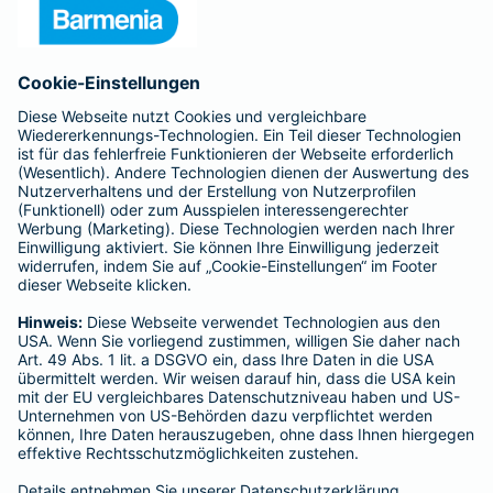
Unternehmen
Anfahrt
Affiliate-Partner werden
Barmenia ist Teil der BarmeniaGothaer
BELIEBTE SEITEN
Kranken-Zusatzversicherung
Tierversicherungen
Haftpflichtversicherung
Hausratversicherung
SERVICE
Adresse ändern
Schaden melden
Kilometerstandsmeldung
Serviceübersicht