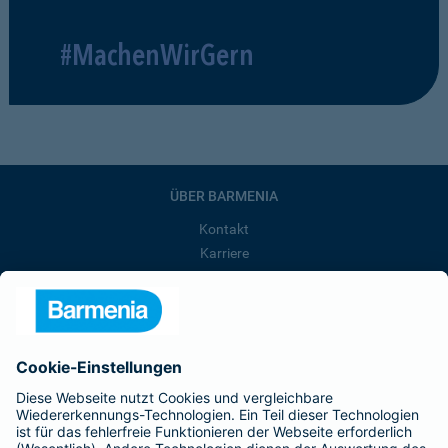
#MachenWirGern
ÜBER BARMENIA
Kontakt
Karriere
Presse
Unternehmen
Anfahrt
Affiliate-Partner werden
Barmenia ist Teil der BarmeniaGothaer
BELIEBTE SEITEN