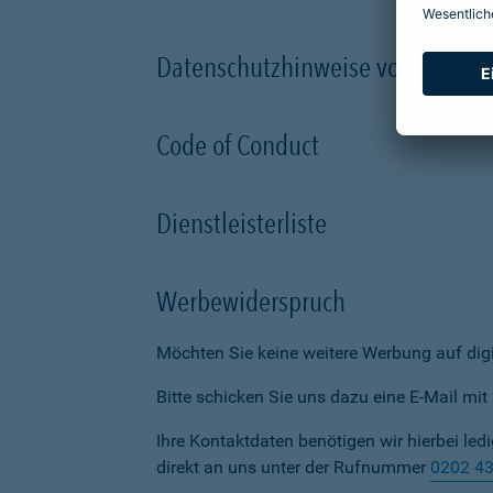
Datenschutzhinweise von Partn
Code of Conduct
Dienstleisterliste
Werbewiderspruch
Möchten Sie keine weitere Werbung auf dig
Bitte schicken Sie uns dazu eine E-Mail mi
Ihre Kontaktdaten benötigen wir hierbei led
direkt an uns unter der Rufnummer
0202 4