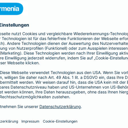
nia Krankenversicherung AG und der Barmenia Allgemeine Vers
ften kontaktieren.
r der Webseite
räsenzen in sozialen Medien
herungsunternehmen