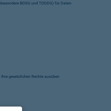
insbesondere BDSG und TDDDG) für Daten­
 Ihre gesetzlichen Rechte ausüben