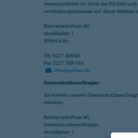
Verantwortlicher im Sinne der DS-GVO und
verarbeitungs­prozesse auf dieser Website is
BarmeniaGothaer AG
Arnoldiplatz 1
50969 Köln
Tel. 0221 308-00
Fax 0221 308-103
info@gothaer.de
Datenschutzbeauftragter
Sie können unseren Datenschutz­beauftragt
möchten.
BarmeniaGothaer AG
Datenschutzbeauftragter
Arnoldiplatz 1