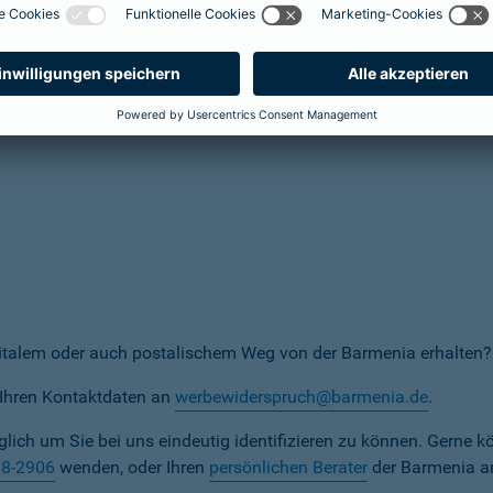
erunternehmen
italem oder auch postalischem Weg von der Barmenia erhalten?
t Ihren Kontaktdaten an
werbewiderspruch@barmenia.de
.
iglich um Sie bei uns eindeutig identifizieren zu können. Gerne k
38-2906
wenden, oder Ihren
persönlichen Berater
der Barmenia a