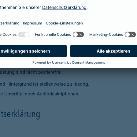
t dem Barrierefreiheitsstärkungsgesetz (BFSG) vereinbar.
stung sind nicht barrierefrei:
d Hintergrund ist stellenweise zu niedrig.
r Untertitel noch Audiodeskriptionen.
itserklärung