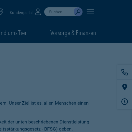
Suche durchführen
When autocomplete results are available, use up
Kundenportal
Absenden
nd ums Tier
Vorsorge & Finanzen
ern. Unser Ziel ist es, allen Menschen einen
keit der unten beschriebenen Dienstleistung
heitsstärkungsgesetz - BFSG) geben.