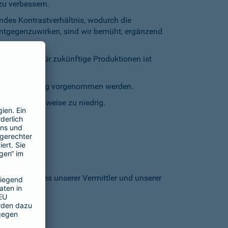
zu verbessern.
endes Kontrastverhältnis, wodurch die
entgegenzuwirken, sind wir bemüht, ergänzend
inschränkt. Für zukünftige Produktionen ist
staturbedienung vorgenommen werden.
grund stellenweise zu niedrig.
 den Homepages unserer Vermittler und unserer