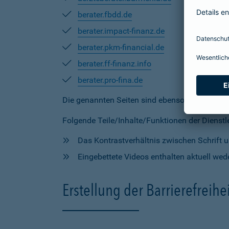
berater.fbdd.de
berater.impact-finanz.de
berater.pkm-financial.de
berater.ff-finanz.info
berater.pro-fina.de
Die genannten Seiten sind ebenso
teilweise
mi
Folgende Teile/Inhalte/Funktionen der Dienstlei
Das Kontrastverhältnis zwischen Schrift un
Eingebettete Videos enthalten aktuell wede
Erstellung der Barrierefreihe