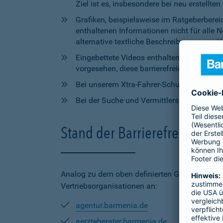
Ziel ist es, insbesondere bei neu erstell
Grafiken, beispielsweise im Ratgeberbere
enthaltenen Informationen nicht für alle
alternative textliche Beschreibungen zur V
Eingebettete Videos enthalten aktuell wede
vorgesehen, diese barrierefreien Elemente 
Bei unserem Xtra-Fahrer-Schutz kann di
Bei der Suche und Vermittlersuche auf bar
Stand der Barrierefreiheit 
Analog zu dem oben definierten Geltungsbereic
Vertriebsorganisationen an:
agentur.barmenia.de
aerzteberater.barmenia.de