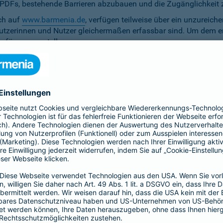
ten PDFs, bestehende Barrieren abzubauen und die Zugänglichkeit 
ich auf
www.barmenia.de
, verfügen teilweise über ein unzureich
 Nutzerinnen und Nutzer gleichermaßen erfassbar sind. Um dem 
erfügung zu stellen.
r Untertitel noch Audiodeskriptionen, was ihre Zugänglichkeit e
bereitzustellen.
e Anpassung der zu versichernden Tage momentan nicht per Ta
menia.de ist das Kontrastverhältnis zwischen Schrift und Hinter
auf den Vermittler-Homepages
h streben wir die Umsetzung der digitalen Barrierefreiheit auf