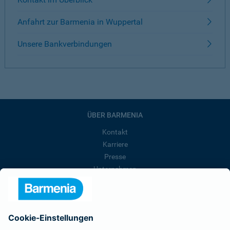
Anfahrt zur Barmenia in Wuppertal
Unsere Bankverbindungen
ÜBER BARMENIA
Kontakt
Karriere
Presse
Unternehmen
Anfahrt
Affiliate-Partner werden
Barmenia ist Teil der BarmeniaGothaer
BELIEBTE SEITEN