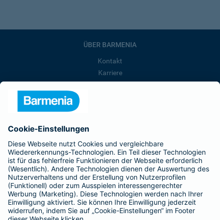
ÜBER BARMENIA
Kontakt
Karriere
Presse
Unternehmen
Anfahrt
Affiliate-Partner werden
Barmenia ist Teil der BarmeniaGothaer
BELIEBTE SEITEN
Kranken-Zusatzversicherung
Tierversicherungen
Haftpflichtversicherung
Hausratversicherung