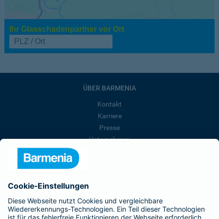
Ihr Glasschadenpartner vor Ort
ÜBER BARMENIA
Kontakt
Karriere
Presse
Unternehmen
Anfahrt
Affiliate-Partner werden
Barmenia ist Teil der BarmeniaGothaer
BELIEBTE SEITEN
Kranken-Zusatzversicherung