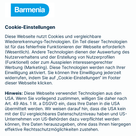
Unternehmen
Anfahrt
Affiliate-Partner werden
Barmenia ist Teil der BarmeniaGothaer
BELIEBTE SEITEN
Kranken-Zusatzversicherung
Tierversicherungen
Haftpflichtversicherung
Hausratversicherung
SERVICE
Adresse ändern
Schaden melden
Kilometerstandsmeldung
Serviceübersicht