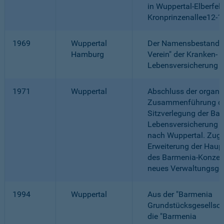
in Wuppertal-Elberfeld
Kronprinzenallee12-1
1969
Wuppertal
Der Namensbestandtei
Hamburg
Verein" der Kranken- 
Lebensversicherung en
1971
Wuppertal
Abschluss der organi
Zusammenführung du
Sitzverlegung der Ba
Lebensversicherung 
nach Wuppertal. Zugl
Erweiterung der Haup
des Barmenia-Konzern
neues Verwaltungsge
1994
Wuppertal
Aus der "Barmenia
Grundstücksgesellsch
die "Barmenia