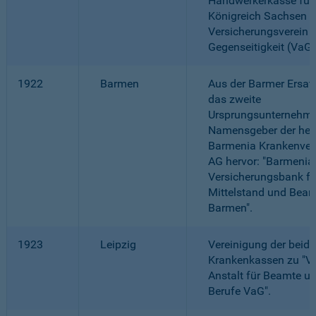
Handwerkerkasse für
Königreich Sachsen -
Versicherungsverein 
Gegenseitigkeit (VaG)
1922
Barmen
Aus der Barmer Ersat
das zweite
Ursprungsunternehme
Namensgeber der heu
Barmenia Krankenver
AG hervor: "Barmenia
Versicherungsbank fü
Mittelstand und Bea
Barmen".
1923
Leipzig
Vereinigung der beide
Krankenkassen zu "Ve
Anstalt für Beamte un
Berufe VaG".