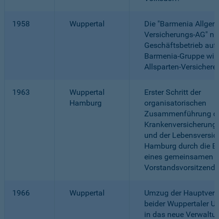
1958
Wuppertal
Die "Barmenia Allgem
Versicherungs-AG" ni
Geschäftsbetrieb auf.
Barmenia-Gruppe wir
Allsparten-Versicherer
1963
Wuppertal
Erster Schritt der
Hamburg
organisatorischen
Zusammenführung d
Krankenversicherung 
und der Lebensversic
Hamburg durch die Be
eines gemeinsamen
Vorstandsvorsitzende
1966
Wuppertal
Umzug der Hauptverw
beider Wuppertaler 
in das neue Verwalt