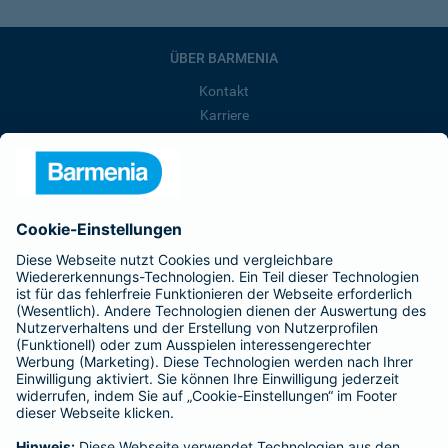
ÜBER BARMENIA
Kontakt
Karriere
Presse
Unternehmen
Anfahrt
Affiliate-Partner werden
Barmenia ist Teil der BarmeniaGothaer
BELIEBTE SEITEN
Kranken-Zusatzversicherung
Tierversicherungen
Haftpflichtversicherung
Hausratversicherung
SERVICE