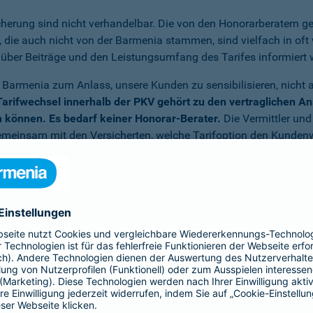
icherung sind nicht verhandelbar. Die von den Honorarberatern ge
die auch nicht von der Barmenia stammen, sind vielfach in oft
g über Beiträge und den Leistungsumfang des Tarifes informiert 
 Barmenia zum Anlass, unsere Kunden zu sensibilisieren, nicht 
Tarifwechsel innerhalb der PKV gehört zu den vertraglichen An
 können. Es bedarf keiner Honorar-Berater.
Die Vermittler und
 gemeinsam mit den Versicherten, welche Tarifoption den Kunde
 mit Ihren Wünschen gerne direkt an die Barmenia
. Am besten s
de
te. Die Barmenia behält sich vor, diese "Geschäftspraktiken" geg
rifwechsel in der Krankenversicherung