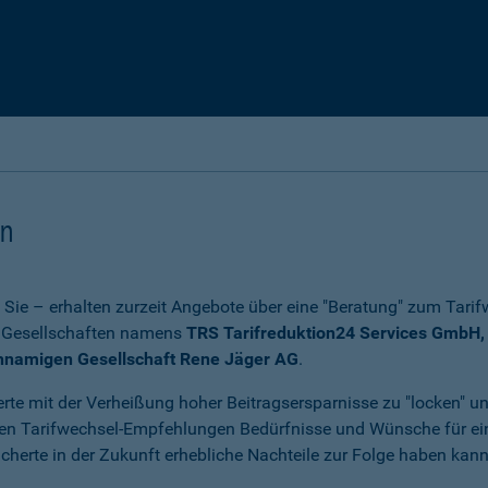
en
ch Sie – erhalten zurzeit Angebote über eine "Beratung" zum Tari
er Gesellschaften namens
TRS Tarifreduktion24 Services GmbH, 
chnamigen Gesellschaft Rene Jäger AG
.
erte mit der Verheißung hoher Beitragsersparnisse zu "locken" un
i ihren Tarifwechsel-Empfehlungen Bedürfnisse und Wünsche für
herte in der Zukunft erhebliche Nachteile zur Folge haben kann.
.