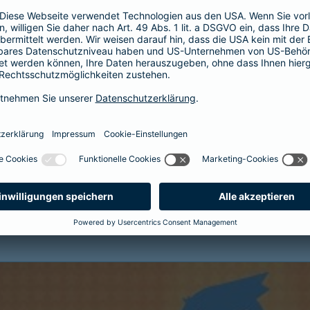
i einem Tarifwechsel?
rif mit höheren Leistungen möglich?
ormieren?