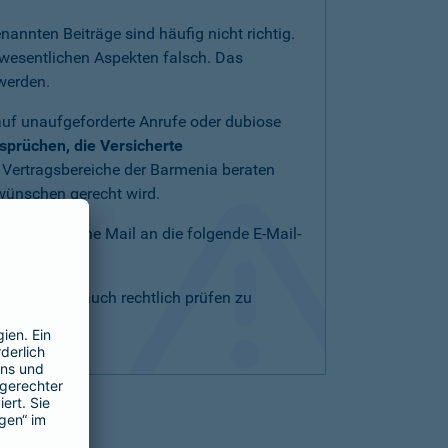
nannten Beiträge sind häufig nicht richtig.
 wesentlichen Aspekten falsch. Das
werden.
auf unaufgeforderte Anrufe oder dubiose
sprüchen, die Versicherte
 Vertragsbereiche der Barmenia beraten
nwünschen gerecht wird.
enden Sie eine Mail an die folgende E-Mail-
ebenenfalls auch rechtlich prüfen zu