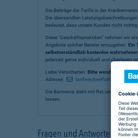
Die Beiträge der Tarife in der Krankenvers
Die übersandten Leistungsbeschreibungen, 
bedeutet, dass unsere Kunden nicht richti
Diese "Geschäftspraktiken" nehmen wir als
Angebote solcher Berater einzugehen.
Ein 
selbstverständlich kostenlos wahrnehmen
jederzeit gerne individuell und überlegen
Liebe Versicherten:
Bitte wenden Sie sich
Adresse:
tarifwechselfair@barmenia.
Die Barmenia steht mit Rat und Tat zur Sei
lassen.
Fragen und Antworten zum Ta