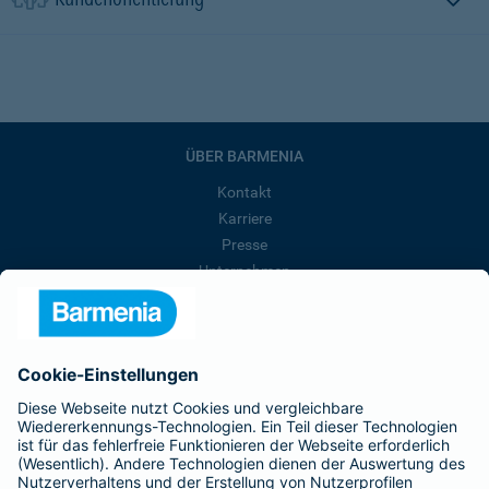
ÜBER BARMENIA
Kontakt
Karriere
Presse
Unternehmen
Anfahrt
Affiliate-Partner werden
Barmenia ist Teil der BarmeniaGothaer
BELIEBTE SEITEN
Kranken-Zusatzversicherung
Tierversicherungen
Haftpflichtversicherung