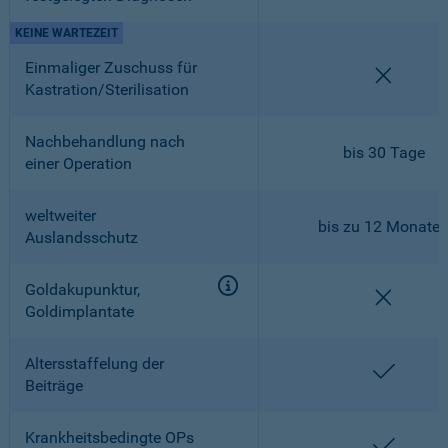
KEINE WARTEZEIT
Einmaliger Zuschuss für
nicht en
Kastration/Sterilisation
Nachbehandlung nach
bis 30 Tage
einer Operation
weltweiter
bis zu 12 Monate
Auslandsschutz
Goldakupunktur,
nicht en
Goldimplantate
Altersstaffelung der
enthalt
Beiträge
Krankheitsbedingte OPs
enthalt