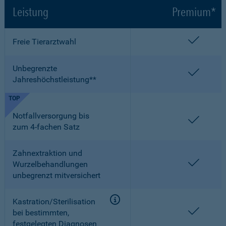
Leistung
Premium*
enthalt
Freie Tierarztwahl
Unbegrenzte
enthalt
Jahreshöchstleistung**
TOP
Notfallversorgung bis
enthalt
zum 4-fachen Satz
Zahnextraktion und
enthalt
Wurzelbehandlungen
unbegrenzt mitversichert
Kastration/Sterilisation
enthalt
bei bestimmten,
festgelegten Diagnosen