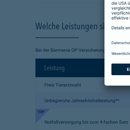
Welche Leistungen sind in de
Bei der Barmenia OP Versicherung für Ihre Kat
Leistung
Freie Tierarztwahl
Unbegrenzte Jahreshöchstleistung**
TOP
Notfallversorgung bis zum 4-fachen Satz