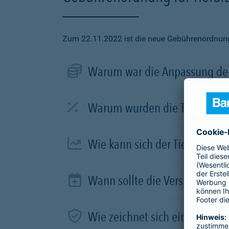
Zum 22.11.2022 ist die neue Gebührenordnung f
Warum war die Anpassung der
Warum wurden die Tierarztve
Wie kann sich der Tierhalter 
Wann sollte die Versicherung
Wie zeichnet sich ein guter Tar