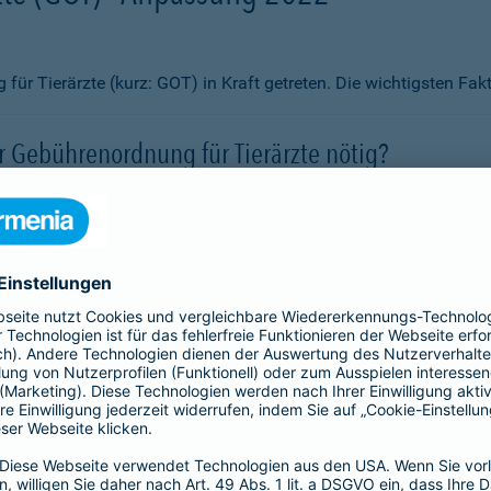
ür Tierärzte (kurz: GOT) in Kraft getreten. Die wichtigsten Fa
 Gebührenordnung für Tierärzte nötig?
rgütungen erheblich angepasst?
vor steigenden Kosten schützen?
 abgeschlossen werden?
if aus?