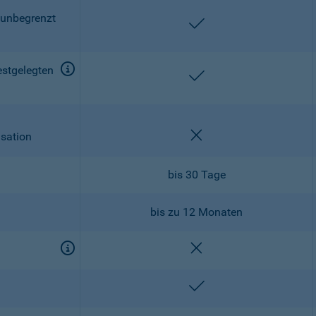
 unbegrenzt
enthalten
estgelegten
enthalten
nicht enthalten
isation
bis 30 Tage
bis zu 12 Monaten
nicht enthalten
enthalten