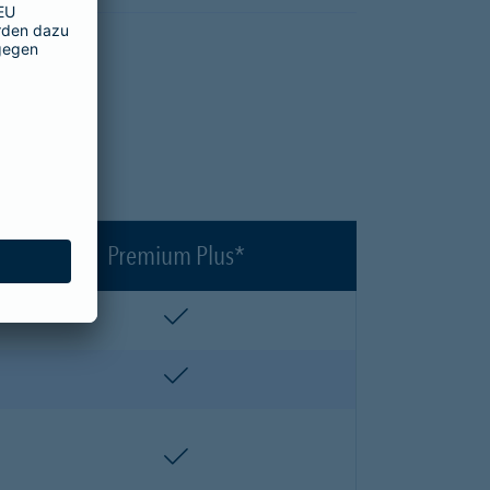
en?
Premium Plus*
enthalten
enthalten
enthalten