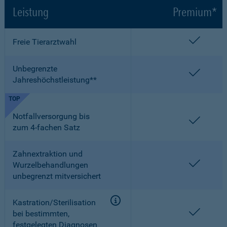
Leistung
Premium*
enthalt
Freie Tierarztwahl
Unbegrenzte
enthalt
Jahreshöchstleistung**
TOP
Notfallversorgung bis
enthalt
zum 4-fachen Satz
Zahnextraktion und
enthalt
Wurzelbehandlungen
unbegrenzt mitversichert
Kastration/Sterilisation
enthalt
bei bestimmten,
festgelegten Diagnosen