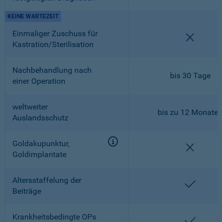
KEINE WARTEZEIT
Einmaliger Zuschuss für
nicht en
Kastration/Sterilisation
Nachbehandlung nach
bis 30 Tage
einer Operation
weltweiter
bis zu 12 Monate
Auslandsschutz
Goldakupunktur,
nicht en
Goldimplantate
Altersstaffelung der
enthalt
Beiträge
Krankheitsbedingte OPs
enthalt