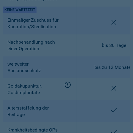
KEINE WARTEZEIT
Einmaliger Zuschuss für
nicht en
Kastration/Sterilisation
Nachbehandlung nach
bis 30 Tage
einer Operation
weltweiter
bis zu 12 Monate
Auslandsschutz
Goldakupunktur,
nicht en
Goldimplantate
Altersstaffelung der
enthalt
Beiträge
Krankheitsbedingte OPs
enthalt