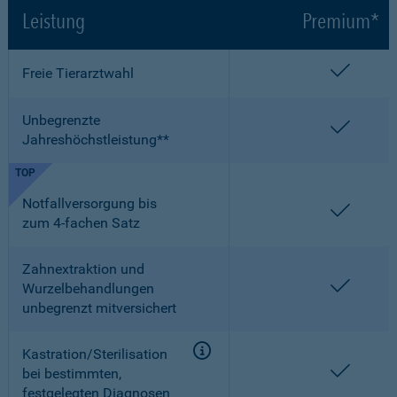
Leistung
Premium*
enthalt
Freie Tierarztwahl
Unbegrenzte
enthalt
Jahreshöchstleistung**
TOP
Notfallversorgung bis
enthalt
zum 4-fachen Satz
Zahnextraktion und
enthalt
Wurzelbehandlungen
unbegrenzt mitversichert
Kastration/Sterilisation
enthalt
bei bestimmten,
festgelegten Diagnosen