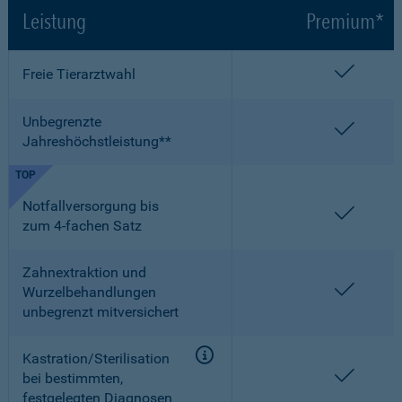
Leistung
Premium*
enthalt
Freie Tierarztwahl
Unbegrenzte
enthalt
Jahreshöchstleistung**
TOP
Notfallversorgung bis
enthalt
zum 4-fachen Satz
Zahnextraktion und
enthalt
Wurzelbehandlungen
unbegrenzt mitversichert
Kastration/Sterilisation
enthalt
bei bestimmten,
festgelegten Diagnosen