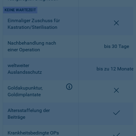
KEINE WARTEZEIT
Einmaliger Zuschuss für
nicht en
Kastration/Sterilisation
Nachbehandlung nach
bis 30 Tage
einer Operation
weltweiter
bis zu 12 Monate
Auslandsschutz
Goldakupunktur,
nicht en
Goldimplantate
Altersstaffelung der
enthalt
Beiträge
Krankheitsbedingte OPs
enthalt