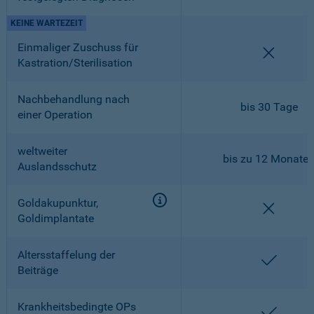
KEINE WARTEZEIT
Einmaliger Zuschuss für
nicht en
Kastration/Sterilisation
Nachbehandlung nach
bis 30 Tage
einer Operation
weltweiter
bis zu 12 Monate
Auslandsschutz
Goldakupunktur,
nicht en
Goldimplantate
Altersstaffelung der
enthalt
Beiträge
Krankheitsbedingte OPs
enthalt