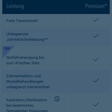
Leistung
Premium*
enthalt
Freie Tierarztwahl
Unbegrenzte
enthalt
Jahreshöchstleistung**
TOP
Notfallversorgung bis
enthalt
zum 4-fachen Satz
Zahnextraktion und
enthalt
Wurzelbehandlungen
unbegrenzt mitversichert
Kastration/Sterilisation
enthalt
bei bestimmten,
festgelegten Diagnosen