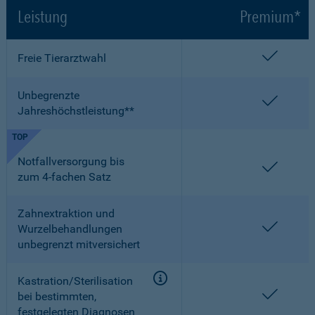
Leistung
Premium*
enthalt
Freie Tierarztwahl
Unbegrenzte
enthalt
Jahreshöchstleistung**
TOP
Notfallversorgung bis
enthalt
zum 4-fachen Satz
Zahnextraktion und
enthalt
Wurzelbehandlungen
unbegrenzt mitversichert
Kastration/Sterilisation
enthalt
bei bestimmten,
festgelegten Diagnosen