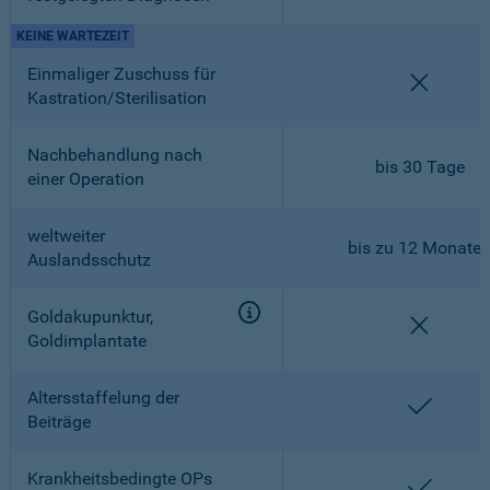
KEINE WARTEZEIT
Einmaliger Zuschuss für
nicht en
Kastration/Sterilisation
Nachbehandlung nach
bis 30 Tage
einer Operation
weltweiter
bis zu 12 Monate
Auslandsschutz
Goldakupunktur,
nicht en
Goldimplantate
Altersstaffelung der
enthalt
Beiträge
Krankheitsbedingte OPs
enthalt