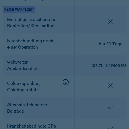
KEINE WARTEZEIT
Einmaliger Zuschuss für
nicht en
Kastration/Sterilisation
Nachbehandlung nach
bis 30 Tage
einer Operation
weltweiter
bis zu 12 Monate
Auslandsschutz
Goldakupunktur,
nicht en
Goldimplantate
Altersstaffelung der
enthalt
Beiträge
Krankheitsbedingte OPs
enthalt