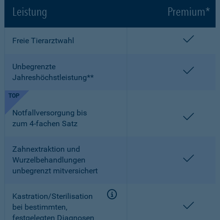
Leistung
Premium*
enthalt
Freie Tierarztwahl
Unbegrenzte
enthalt
Jahreshöchstleistung**
TOP
Notfallversorgung bis
enthalt
zum 4-fachen Satz
Zahnextraktion und
enthalt
Wurzelbehandlungen
unbegrenzt mitversichert
Kastration/Sterilisation
enthalt
bei bestimmten,
festgelegten Diagnosen