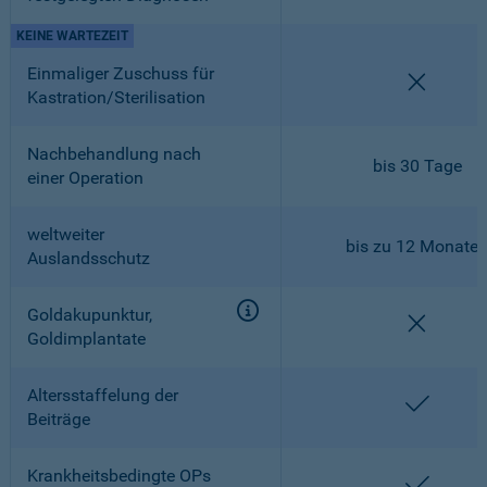
KEINE WARTEZEIT
Einmaliger Zuschuss für
nicht en
Kastration/Sterilisation
Nachbehandlung nach
bis 30 Tage
einer Operation
weltweiter
bis zu 12 Monate
Auslandsschutz
Goldakupunktur,
nicht en
Goldimplantate
Altersstaffelung der
enthalt
Beiträge
Krankheitsbedingte OPs
enthalt