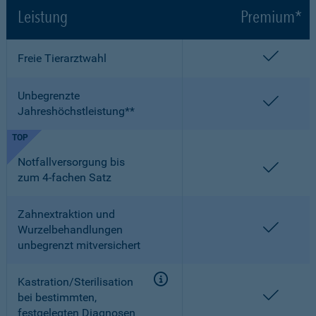
Leistung
Premium*
enthalt
Freie Tierarztwahl
Unbegrenzte
enthalt
Jahreshöchstleistung**
TOP
Notfallversorgung bis
enthalt
zum 4-fachen Satz
Zahnextraktion und
enthalt
Wurzelbehandlungen
unbegrenzt mitversichert
Kastration/Sterilisation
enthalt
bei bestimmten,
festgelegten Diagnosen