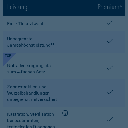
Leistung
Premium*
enthalt
Freie Tierarztwahl
Unbegrenzte
enthalt
Jahreshöchstleistung**
TOP
Notfallversorgung bis
enthalt
zum 4-fachen Satz
Zahnextraktion und
enthalt
Wurzelbehandlungen
unbegrenzt mitversichert
Kastration/Sterilisation
enthalt
bei bestimmten,
festgelegten Diagnosen