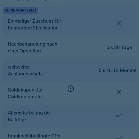
KEINE WARTEZEIT
Einmaliger Zuschuss für
nicht en
Kastration/Sterilisation
Nachbehandlung nach
bis 30 Tage
einer Operation
weltweiter
bis zu 12 Monate
Auslandsschutz
Goldakupunktur,
nicht en
Goldimplantate
Altersstaffelung der
enthalt
Beiträge
Krankheitsbedingte OPs
enthalt