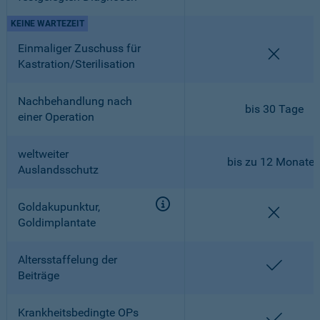
KEINE WARTEZEIT
Einmaliger Zuschuss für
nicht en
Kastration/Sterilisation
Nachbehandlung nach
bis 30 Tage
einer Operation
weltweiter
bis zu 12 Monate
Auslandsschutz
Goldakupunktur,
nicht en
Goldimplantate
Altersstaffelung der
enthalt
Beiträge
Krankheitsbedingte OPs
enthalt