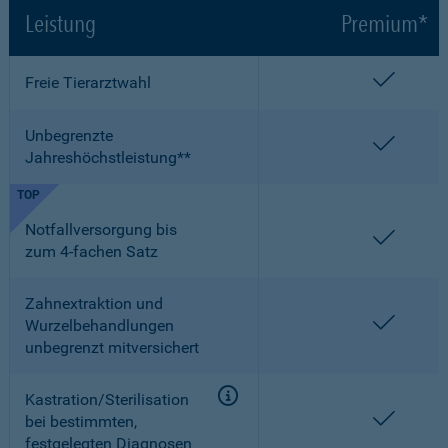
Leistung
Premium*
enthalt
Freie Tierarztwahl
Unbegrenzte
enthalt
Jahreshöchstleistung**
TOP
Notfallversorgung bis
enthalt
zum 4-fachen Satz
Zahnextraktion und
enthalt
Wurzelbehandlungen
unbegrenzt mitversichert
Kastration/Sterilisation
enthalt
bei bestimmten,
festgelegten Diagnosen