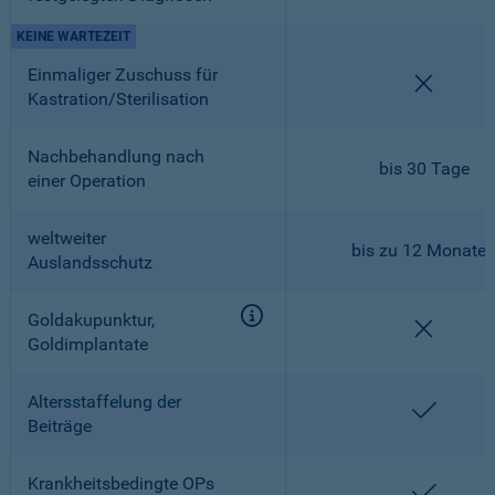
KEINE WARTEZEIT
Einmaliger Zuschuss für
nicht en
Kastration/Sterilisation
Nachbehandlung nach
bis 30 Tage
einer Operation
weltweiter
bis zu 12 Monate
Auslandsschutz
Goldakupunktur,
nicht en
Goldimplantate
Altersstaffelung der
enthalt
Beiträge
Krankheitsbedingte OPs
enthalt