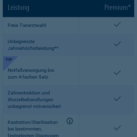
Leistung
Premium*
enthalt
Freie Tierarztwahl
Unbegrenzte
enthalt
Jahreshöchstleistung**
TOP
Notfallversorgung bis
enthalt
zum 4-fachen Satz
Zahnextraktion und
enthalt
Wurzelbehandlungen
unbegrenzt mitversichert
Kastration/Sterilisation
enthalt
bei bestimmten,
festgelegten Diagnosen