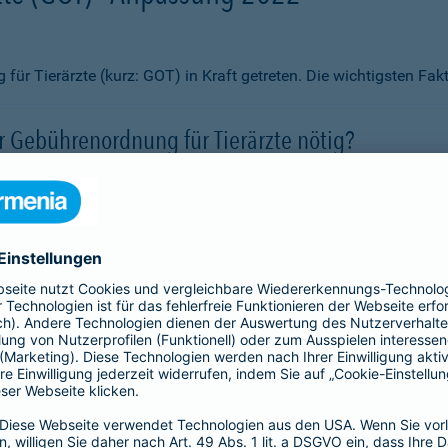
ür Tierärzte (kurz: GOT) in Kraft getreten. Die wichtigsten Fa
 Gebührenordnung für Tierärzte nötig?
rgütungen erheblich angepasst?
vor steigenden Kosten schützen?
 abgeschlossen werden?
if aus?