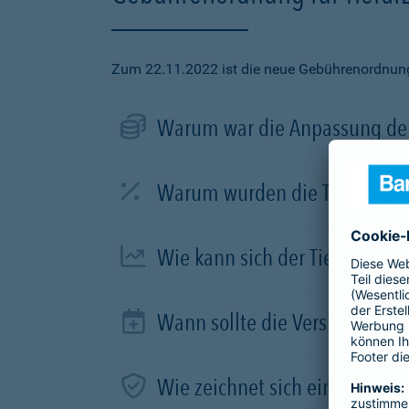
Zum 22.11.2022 ist die neue Gebührenordnung f
Warum war die Anpassung der
Warum wurden die Tierarztve
Wie kann sich der Tierhalter 
Wann sollte die Versicherung
Wie zeichnet sich ein guter Tar