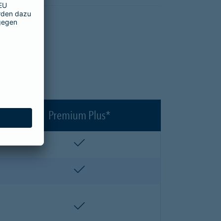
en?
Premium Plus*
enthalten
enthalten
enthalten