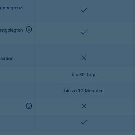
 unbegrenzt
enthalten
estgelegten
enthalten
nicht enthalten
isation
bis 30 Tage
bis zu 12 Monaten
nicht enthalten
enthalten