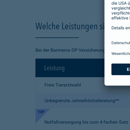
Welche Leistungen sind in de
Bei der Barmenia OP Versicherung für Ihre Kat
Leistung
Freie Tierarztwahl
Unbegrenzte Jahreshöchstleistung**
TOP
Notfallversorgung bis zum 4-fachen Satz