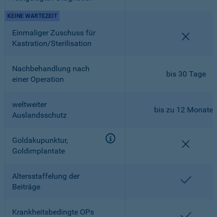
KEINE WARTEZEIT
Einmaliger Zuschuss für
nicht en
Kastration/Sterilisation
Nachbehandlung nach
bis 30 Tage
einer Operation
weltweiter
bis zu 12 Monate
Auslandsschutz
Goldakupunktur,
nicht en
Goldimplantate
Altersstaffelung der
enthalt
Beiträge
Krankheitsbedingte OPs
enthalt