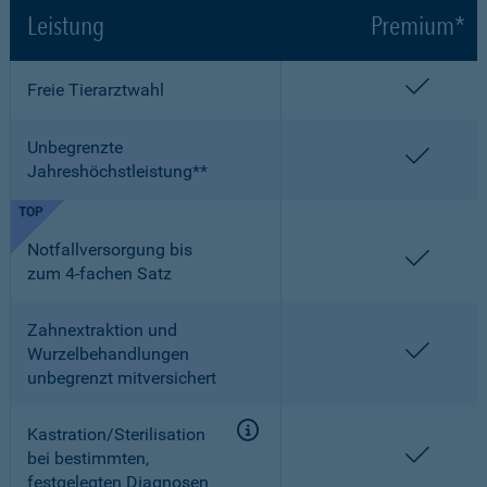
Leistung
Premium*
enthalt
Freie Tierarztwahl
Unbegrenzte
enthalt
Jahreshöchstleistung**
TOP
Notfallversorgung bis
enthalt
zum 4-fachen Satz
Zahnextraktion und
enthalt
Wurzelbehandlungen
unbegrenzt mitversichert
Kastration/Sterilisation
enthalt
bei bestimmten,
festgelegten Diagnosen