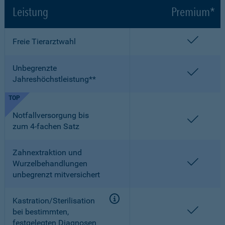
Leistung
Premium*
enthalt
Freie Tierarztwahl
Unbegrenzte
enthalt
Jahreshöchstleistung**
TOP
Notfallversorgung bis
enthalt
zum 4-fachen Satz
Zahnextraktion und
enthalt
Wurzelbehandlungen
unbegrenzt mitversichert
Kastration/Sterilisation
enthalt
bei bestimmten,
festgelegten Diagnosen