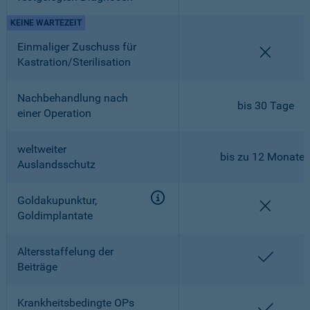
KEINE WARTEZEIT
Einmaliger Zuschuss für
nicht en
Kastration/Sterilisation
Nachbehandlung nach
bis 30 Tage
einer Operation
weltweiter
bis zu 12 Monate
Auslandsschutz
Goldakupunktur,
nicht en
Goldimplantate
Altersstaffelung der
enthalt
Beiträge
Krankheitsbedingte OPs
enthalt