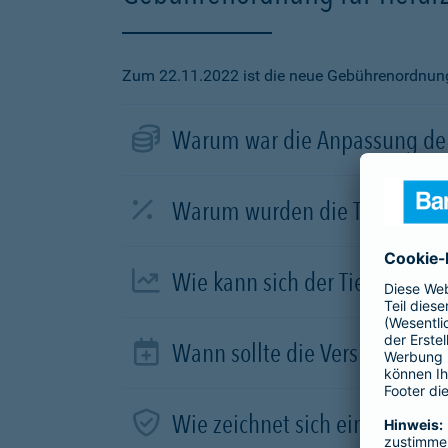
Zum 22.11.2022 ist die neue Gebührenordnung f
Warum war die Anpassung der
Warum wurden die Tierarztve
Wie kann sich der Tierhalter 
Wann sollte die Versicherung
Wie zeichnet sich ein guter Tar