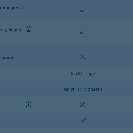
 unbegrenzt
enthalten
estgelegten
enthalten
nicht enthalten
isation
bis 30 Tage
bis zu 12 Monaten
nicht enthalten
enthalten