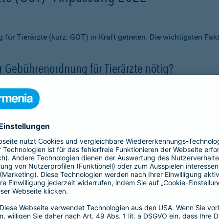
ür Tierärzte (kurz: GOT) in Kraft getreten. Die wichtigsten Fa
 Gebührenordnung für Tierärzte nötig?
rgütungen erheblich angepasst?
vor steigenden Kosten schützen?
 abgeschlossen werden?
if aus?