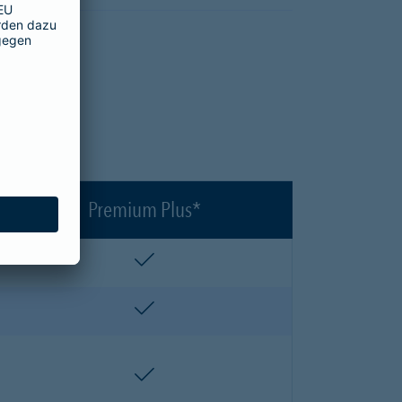
en?
Premium Plus*
enthalten
enthalten
enthalten