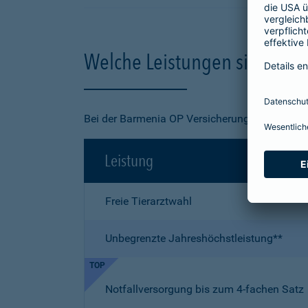
Welche Leistungen sind in de
Bei der Barmenia OP Versicherung für Ihre Kat
Leistung
Freie Tierarztwahl
Unbegrenzte Jahreshöchstleistung**
TOP
Notfallversorgung bis zum 4-fachen Satz