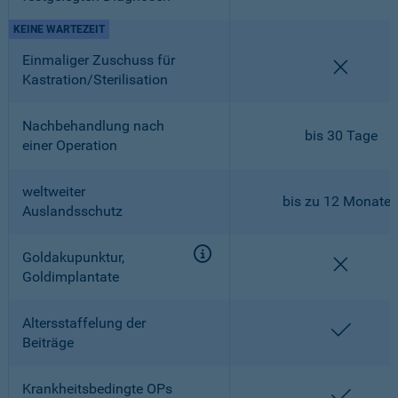
KEINE WARTEZEIT
Einmaliger Zuschuss für
nicht en
Kastration/Sterilisation
Nachbehandlung nach
bis 30 Tage
einer Operation
weltweiter
bis zu 12 Monate
Auslandsschutz
Goldakupunktur,
nicht en
Goldimplantate
Altersstaffelung der
enthalt
Beiträge
Krankheitsbedingte OPs
enthalt