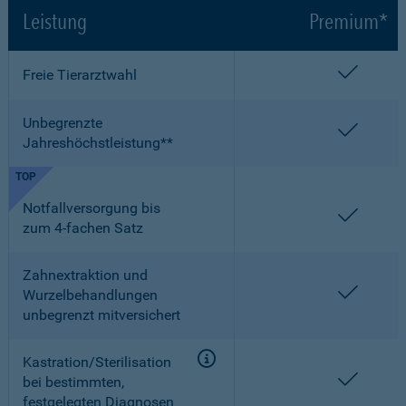
Leistung
Premium*
enthalt
Freie Tierarztwahl
Unbegrenzte
enthalt
Jahreshöchstleistung**
TOP
Notfallversorgung bis
enthalt
zum 4-fachen Satz
Zahnextraktion und
enthalt
Wurzelbehandlungen
unbegrenzt mitversichert
Kastration/Sterilisation
enthalt
bei bestimmten,
festgelegten Diagnosen