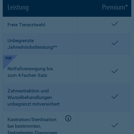
Leistung
Premium*
enthalt
Freie Tierarztwahl
Unbegrenzte
enthalt
Jahreshöchstleistung**
TOP
Notfallversorgung bis
enthalt
zum 4-fachen Satz
Zahnextraktion und
enthalt
Wurzelbehandlungen
unbegrenzt mitversichert
Kastration/Sterilisation
enthalt
bei bestimmten,
festgelegten Diagnosen