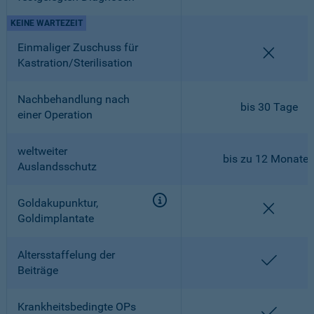
KEINE WARTEZEIT
Einmaliger Zuschuss für
nicht en
Kastration/Sterilisation
Nachbehandlung nach
bis 30 Tage
einer Operation
weltweiter
bis zu 12 Monate
Auslandsschutz
Goldakupunktur,
nicht en
Goldimplantate
Altersstaffelung der
enthalt
Beiträge
Krankheitsbedingte OPs
enthalt