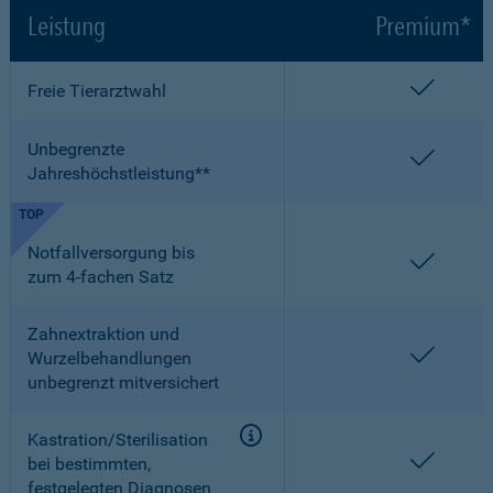
Leistung
Premium*
enthalt
Freie Tierarztwahl
Unbegrenzte
enthalt
Jahreshöchstleistung**
TOP
Notfallversorgung bis
enthalt
zum 4-fachen Satz
Zahnextraktion und
enthalt
Wurzelbehandlungen
unbegrenzt mitversichert
Kastration/Sterilisation
enthalt
bei bestimmten,
festgelegten Diagnosen