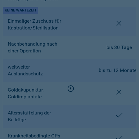
KEINE WARTEZEIT
Einmaliger Zuschuss für
nicht en
Kastration/Sterilisation
Nachbehandlung nach
bis 30 Tage
einer Operation
weltweiter
bis zu 12 Monate
Auslandsschutz
Goldakupunktur,
nicht en
Goldimplantate
Altersstaffelung der
enthalt
Beiträge
Krankheitsbedingte OPs
enthalt