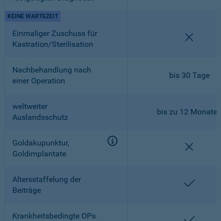
KEINE WARTEZEIT
Einmaliger Zuschuss für
nicht en
Kastration/Sterilisation
Nachbehandlung nach
bis 30 Tage
einer Operation
weltweiter
bis zu 12 Monate
Auslandsschutz
Goldakupunktur,
nicht en
Goldimplantate
Altersstaffelung der
enthalt
Beiträge
Krankheitsbedingte OPs
enthalt