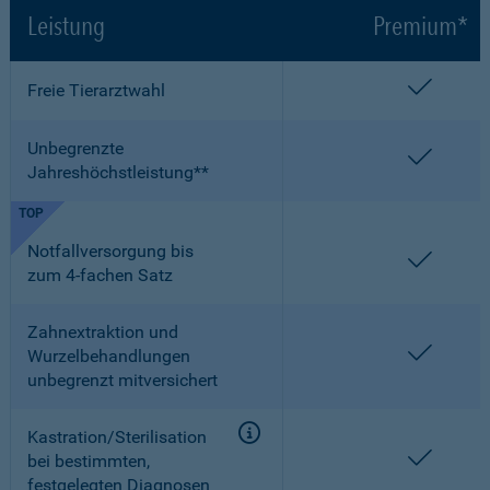
Leistung
Premium*
enthalt
Freie Tierarztwahl
Unbegrenzte
enthalt
Jahreshöchstleistung**
TOP
Notfallversorgung bis
enthalt
zum 4-fachen Satz
Zahnextraktion und
enthalt
Wurzelbehandlungen
unbegrenzt mitversichert
Kastration/Sterilisation
enthalt
bei bestimmten,
festgelegten Diagnosen