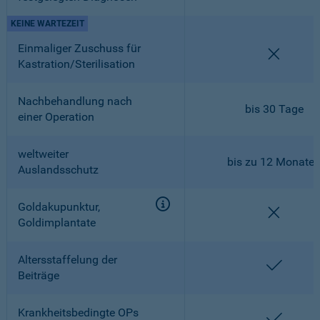
KEINE WARTEZEIT
Einmaliger Zuschuss für
nicht en
Kastration/Sterilisation
Nachbehandlung nach
bis 30 Tage
einer Operation
weltweiter
bis zu 12 Monate
Auslandsschutz
Goldakupunktur,
nicht en
Goldimplantate
Altersstaffelung der
enthalt
Beiträge
Krankheitsbedingte OPs
enthalt