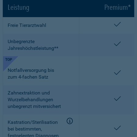
Leistung
Premium*
enthalt
Freie Tierarztwahl
Unbegrenzte
enthalt
Jahreshöchstleistung**
TOP
Notfallversorgung bis
enthalt
zum 4-fachen Satz
Zahnextraktion und
enthalt
Wurzelbehandlungen
unbegrenzt mitversichert
Kastration/Sterilisation
enthalt
bei bestimmten,
festgelegten Diagnosen