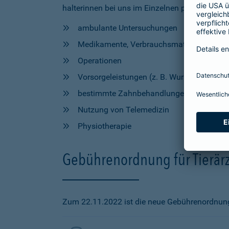
halterinnen bei uns im Einzelnen profitieren, h
ambulante Untersuchungen
Medikamente, Verbrauchsmaterial und Hil
Operationen
Vorsorgeleistungen (z. B. Wurmkur, Impfu
bestimmte Zahnbehandlungen
Nutzung von Telemedizin
Physiotherapie
Gebührenordnung für Tierärz
Zum 22.11.2022 ist die neue Gebührenordnung f