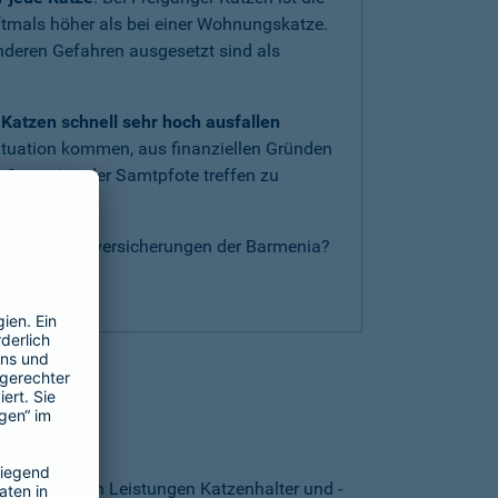
oftmals höher als bei einer Wohnungskatze.
anderen Gefahren ausgesetzt sind als
Katzen schnell sehr hoch ausfallen
ituation kommen, aus finanziellen Gründen
 Operation der Samtpfote treffen zu
nderen Katzenversicherungen der Barmenia?
g
.
thalten?
. Von welchen Leistungen Katzenhalter und -