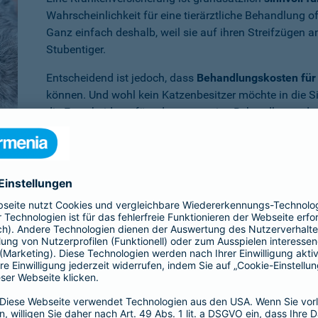
Wahrscheinlichkeit für eine tierärztliche Behandlung 
Ganz einfach deshalb, weil sie auf ihren Streifzügen 
Stubentiger.
Entscheidend ist jedoch, dass
Behandlungskosten für 
können. Und wohl kein Katzenbesitzer möchte in die S
die Entscheidung für oder gegen eine Behandlung oder
müssen.
Benötigen Sie weitere Informationen zu dieser und a
Dann empfehlen wir Ihnen unsere
persönliche Beratun
er Krankenversicherung für die Katze en
ia ist Ihr Vierbeiner
im Krankheitsfall umfassend abgesichert