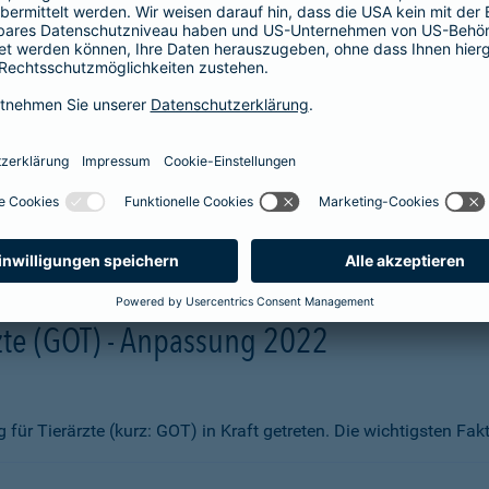
aben wir Ihnen zum Vergleich hier aufgelistet. Sie erhalten beisp
fsmittel
ng)
te (GOT) - Anpassung 2022
ür Tierärzte (kurz: GOT) in Kraft getreten. Die wichtigsten Fa