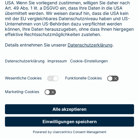
365 Tage / 24 Stunden
365 Tage / 24 Stunden
Meine
Suche
Produkte
Barmenia
Kontakt