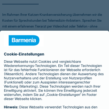
Im Rahmen Ihrer Katzen-Krankenversicherung übernehmen wir die
Kosten für Sprechstunden bei Telemedizin-Anbietern. Sprechen Sie
mit einem erfahrenen Tierarzt per Videochat oder Telefon - ohne
Stress für Sie und Ihr Tier.
Um Ihnen die Auswahl der Anbieter zu erleichtern, haben wir vorab
Anbieter verglichen, getestet und Vorteile für Sie vereinbart. Sowohl
bei FirstVet als auch bei Pfotendoctor profitieren Sie von einer
Direktabrechnung. Die Kosten werden also direkt zwischen dem
Anbieter und uns abgerechnet.
Für mehr Infos zu den Anbietern klicken Sie auf die Logos.