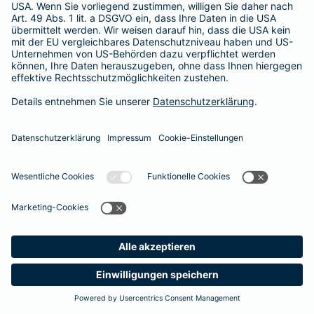
365 Tage / 24 Stunden
365 Tage / 24 Stunden
Meine
Suche
Produkte
Barmenia
Kontakt