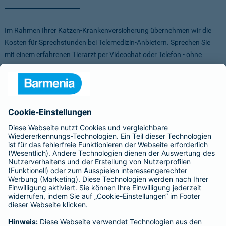
Im Rahmen Ihrer Katzen-Krankenversicherung übernehmen wir die
Kosten für Sprechstunden bei Telemedizin-Anbietern. Sprechen Sie
mit einem erfahrenen Tierarzt per Videochat oder Telefon - ohne
Stress für Sie und Ihr Tier.
Um Ihnen die Auswahl der Anbieter zu erleichtern, haben wir vorab
Anbieter verglichen, getestet und Vorteile für Sie vereinbart. Sowohl
bei FirstVet als auch bei Pfotendoctor profitieren Sie von einer
Direktabrechnung. Die Kosten werden also direkt zwischen dem
Anbieter und uns abgerechnet.
Für mehr Infos zu den Anbietern klicken Sie auf die Logos.