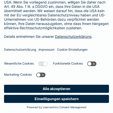
365 Tage / 24 Stunden
365 Tage / 24 Stunden
Meine
Suche
Produkte
Barmenia
Kontakt