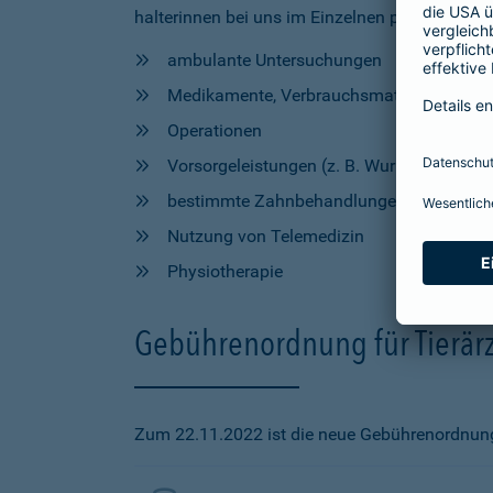
halterinnen bei uns im Einzelnen profitieren, h
ambulante Untersuchungen
Medikamente, Verbrauchsmaterial und Hil
Operationen
Vorsorgeleistungen (z. B. Wurmkur, Impfu
bestimmte Zahnbehandlungen
Nutzung von Telemedizin
Physiotherapie
Gebührenordnung für Tierärz
Zum 22.11.2022 ist die neue Gebührenordnung f