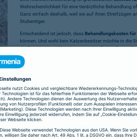
Wahrscheinlichkeit für eine tierärztliche Behandlung 
Ganz einfach deshalb, weil sie auf ihren Streifzügen 
Stubentiger.
Entscheidend ist jedoch, dass
Behandlungskosten für 
können. Und wohl kein Katzenbesitzer möchte in die S
die Entscheidung für oder gegen eine Behandlung oder
müssen.
Benötigen Sie weitere Informationen zu dieser und a
Dann empfehlen wir Ihnen unsere
persönliche Beratun
er Krankenversicherung für die Katze en
ia ist Ihr Vierbeiner
im Krankheitsfall umfassend abgesichert