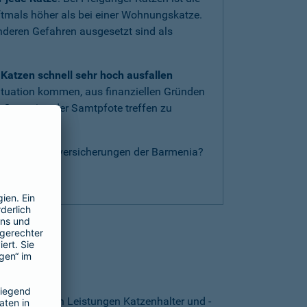
oftmals höher als bei einer Wohnungskatze.
anderen Gefahren ausgesetzt sind als
Katzen schnell sehr hoch ausfallen
ituation kommen, aus finanziellen Gründen
 Operation der Samtpfote treffen zu
nderen Katzenversicherungen der Barmenia?
g
.
thalten?
. Von welchen Leistungen Katzenhalter und -