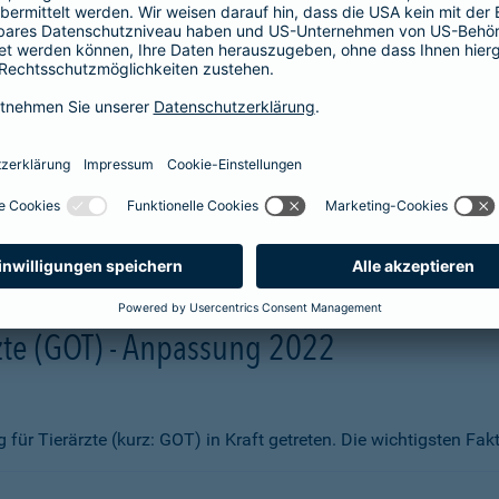
aben wir Ihnen zum Vergleich hier aufgelistet. Sie erhalten beisp
fsmittel
ng)
te (GOT) - Anpassung 2022
ür Tierärzte (kurz: GOT) in Kraft getreten. Die wichtigsten Fa