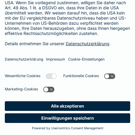
365 Tage / 24 Stunden
365 Tage / 24 Stunden
Meine
Suche
Produkte
Barmenia
Kontakt