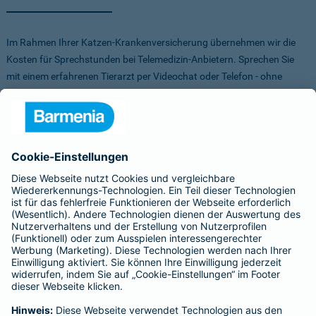
Im Rahmen Ihrer Katzen-Krankenversicherung übernehmen wir die
Kosten für Sprechstunden bei Telemedizin-Anbietern. Sprechen Sie
mit einem erfahrenen Tierarzt per Videochat oder Telefon - ohne
Stress für Sie und Ihr Tier.
Um Ihnen die Auswahl der Anbieter zu erleichtern, haben wir vorab
Anbieter verglichen, getestet und Vorteile für Sie vereinbart. Sowohl
bei FirstVet als auch bei Pfotendoctor profitieren Sie von einer
Direktabrechnung. Die Kosten werden also direkt zwischen dem
Anbieter und uns abgerechnet.
Für mehr Infos zu den Anbietern klicken Sie auf die Logos.