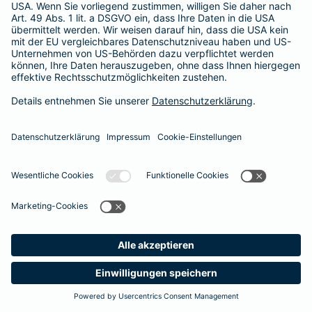
365 Tage / 24 Stunden
365 Tage / 24 Stunden
Meine
Suche
Produkte
Barmenia
Kontakt