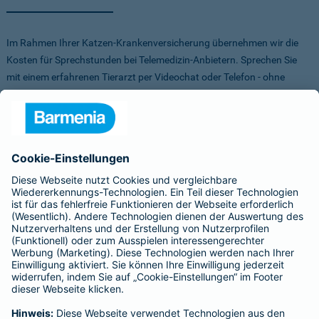
Im Rahmen Ihrer Katzen-Krankenversicherung übernehmen wir die
Kosten für Sprechstunden bei Telemedizin-Anbietern. Sprechen Sie
mit einem erfahrenen Tierarzt per Videochat oder Telefon - ohne
Stress für Sie und Ihr Tier.
Um Ihnen die Auswahl der Anbieter zu erleichtern, haben wir vorab
Anbieter verglichen, getestet und Vorteile für Sie vereinbart. Sowohl
bei FirstVet als auch bei Pfotendoctor profitieren Sie von einer
Direktabrechnung. Die Kosten werden also direkt zwischen dem
Anbieter und uns abgerechnet.
Für mehr Infos zu den Anbietern klicken Sie auf die Logos.