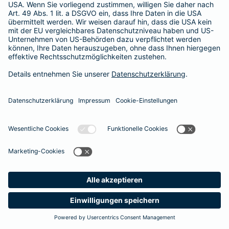
365 Tage / 24 Stunden
365 Tage / 24 Stunden
Meine
Suche
Produkte
Barmenia
Kontakt