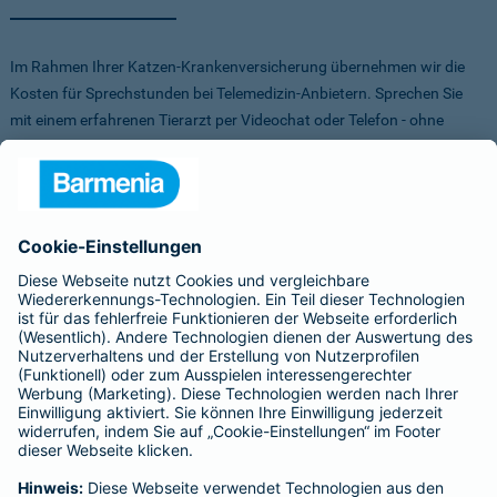
Im Rahmen Ihrer Katzen-Krankenversicherung übernehmen wir die
Kosten für Sprechstunden bei Telemedizin-Anbietern. Sprechen Sie
mit einem erfahrenen Tierarzt per Videochat oder Telefon - ohne
Stress für Sie und Ihr Tier.
Um Ihnen die Auswahl der Anbieter zu erleichtern, haben wir vorab
Anbieter verglichen, getestet und Vorteile für Sie vereinbart. Sowohl
bei FirstVet als auch bei Pfotendoctor profitieren Sie von einer
Direktabrechnung. Die Kosten werden also direkt zwischen dem
Anbieter und uns abgerechnet.
Für mehr Infos zu den Anbietern klicken Sie auf die Logos.