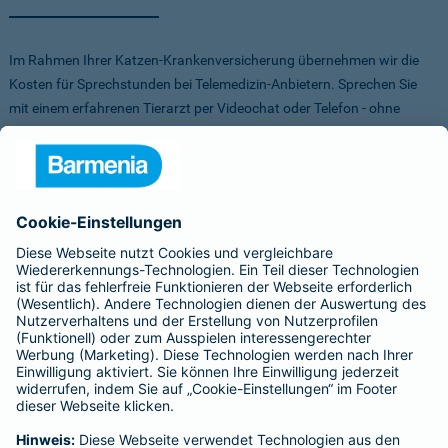
Im Rahmen Ihrer Katzen-Krankenversicherung übernehmen wir die
Kosten für Sprechstunden bei Telemedizin-Anbietern. Sprechen Sie
mit einem erfahrenen Tierarzt per Videochat oder Telefon - ohne
Stress für Sie und Ihr Tier.
Um Ihnen die Auswahl der Anbieter zu erleichtern, haben wir vorab
Anbieter verglichen, getestet und Vorteile für Sie vereinbart. Sowohl
bei FirstVet als auch bei Pfotendoctor profitieren Sie von einer
Direktabrechnung. Die Kosten werden also direkt zwischen dem
Anbieter und uns abgerechnet.
Für mehr Infos zu den Anbietern klicken Sie auf die Logos.