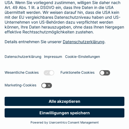
365 Tage / 24 Stunden
365 Tage / 24 Stunden
Meine
Suche
Produkte
Barmenia
Kontakt