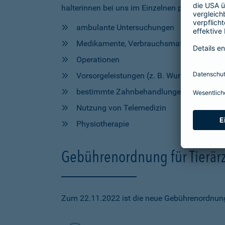
halterinnen bei uns im Einzelnen profitieren, h
ambulante Untersuchungen
Medikamente, Verbrauchsmaterial und Hil
Operationen
Vorsorgeleistungen (z. B. Wurmkur, Impfu
bestimmte Zahnbehandlungen
Nutzung von Telemedizin
Physiotherapie
Gebührenordnung für Tierärz
Zum 22.11.2022 ist die neue Gebührenordnung f