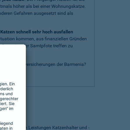
oftmals höher als bei einer Wohnungskatze.
anderen Gefahren ausgesetzt sind als
Katzen schnell sehr hoch ausfallen
ituation kommen, aus finanziellen Gründen
 Operation der Samtpfote treffen zu
nderen Katzenversicherungen der Barmenia?
g
.
thalten?
. Von welchen Leistungen Katzenhalter und -