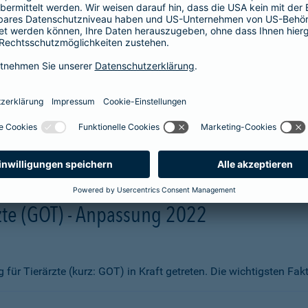
aben wir Ihnen zum Vergleich hier aufgelistet. Sie erhalten beisp
fsmittel
ng)
te (GOT) - Anpassung 2022
ür Tierärzte (kurz: GOT) in Kraft getreten. Die wichtigsten Fa