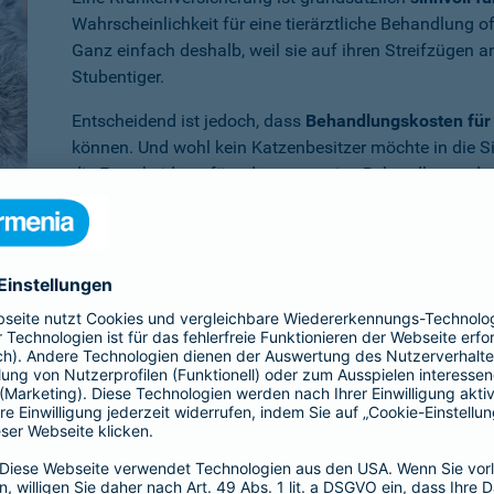
Wahrscheinlichkeit für eine tierärztliche Behandlung 
Ganz einfach deshalb, weil sie auf ihren Streifzügen 
Stubentiger.
Entscheidend ist jedoch, dass
Behandlungskosten für 
können. Und wohl kein Katzenbesitzer möchte in die S
die Entscheidung für oder gegen eine Behandlung oder
müssen.
Benötigen Sie weitere Informationen zu dieser und a
Dann empfehlen wir Ihnen unsere
persönliche Beratun
er Krankenversicherung für die Katze en
ia ist Ihr Vierbeiner
im Krankheitsfall umfassend abgesichert