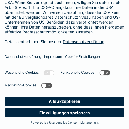
365 Tage / 24 Stunden
365 Tage / 24 Stunden
Meine
Suche
Produkte
Barmenia
Kontakt