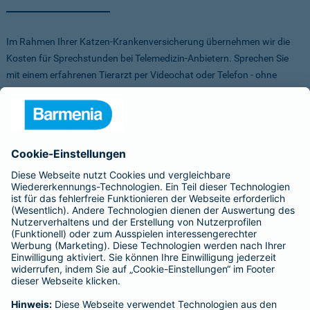
Im Rahmen Ihrer Katzen-Krankenversicherung übernehmen wir die
Kosten für Sprechstunden bei Telemedizin-Anbietern. Sprechen Sie
mit einem erfahrenen Tierarzt per Videochat oder Telefon - ohne
Stress für Sie und Ihr Tier.
Um Ihnen die Auswahl der Anbieter zu erleichtern, haben wir vorab
Anbieter verglichen, getestet und Vorteile für Sie vereinbart. Sowohl
bei FirstVet als auch bei Pfotendoctor profitieren Sie von einer
Direktabrechnung. Die Kosten werden also direkt zwischen dem
Anbieter und uns abgerechnet.
Für mehr Infos zu den Anbietern klicken Sie auf die Logos.