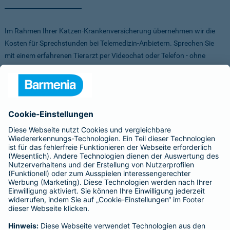
Im Rahmen Ihrer Katzen-Krankenversicherung übernehmen wir die
Kosten für Sprechstunden bei Telemedizin-Anbietern. Sprechen Sie
mit einem erfahrenen Tierarzt per Videochat oder Telefon - ohne
Stress für Sie und Ihr Tier.
Um Ihnen die Auswahl der Anbieter zu erleichtern, haben wir vorab
Anbieter verglichen, getestet und Vorteile für Sie vereinbart. Sowohl
bei FirstVet als auch bei Pfotendoctor profitieren Sie von einer
Direktabrechnung. Die Kosten werden also direkt zwischen dem
Anbieter und uns abgerechnet.
Für mehr Infos zu den Anbietern klicken Sie auf die Logos.