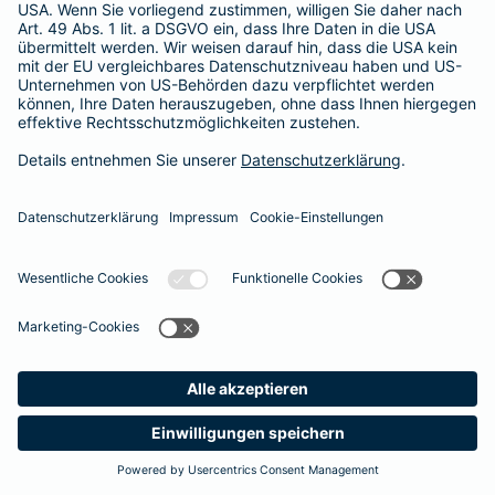
365 Tage / 24 Stunden
365 Tage / 24 Stunden
Meine
Suche
Produkte
Barmenia
Kontakt