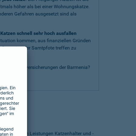
oftmals höher als bei einer Wohnungskatze.
anderen Gefahren ausgesetzt sind als
Katzen schnell sehr hoch ausfallen
ituation kommen, aus finanziellen Gründen
 Operation der Samtpfote treffen zu
nderen Katzenversicherungen der Barmenia?
g
.
thalten?
. Von welchen Leistungen Katzenhalter und -