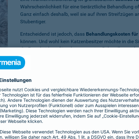
Wahrscheinlichkeit für eine tierärztliche Behandlung 
Ganz einfach deshalb, weil sie auf ihren Streifzügen 
Stubentiger.
Entscheidend ist jedoch, dass
Behandlungskosten für 
können. Und wohl kein Katzenbesitzer möchte in die S
die Entscheidung für oder gegen eine Behandlung oder
müssen.
Benötigen Sie weitere Informationen zu dieser und a
Dann empfehlen wir Ihnen unsere
persönliche Beratun
er Krankenversicherung für die Katze en
ia ist Ihr Vierbeiner
im Krankheitsfall umfassend abgesichert