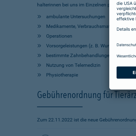
halterinnen bei uns im Einzelnen profitieren, h
ambulante Untersuchungen
Medikamente, Verbrauchsmaterial und Hil
Operationen
Vorsorgeleistungen (z. B. Wurmkur, Impfu
bestimmte Zahnbehandlungen
Nutzung von Telemedizin
Physiotherapie
Gebührenordnung für Tierärz
Zum 22.11.2022 ist die neue Gebührenordnung f