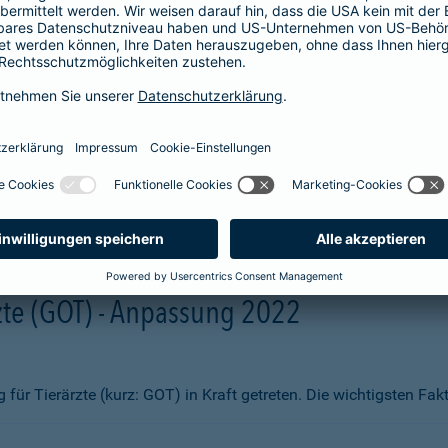
aben wir Ihnen zum Vergleich hier aufgelistet. Sie erhalten beisp
fsmittel
ng)
te (GOT) - Anpassung 2022
ür Tierärzte (kurz: GOT) in Kraft getreten. Die wichtigsten Fa