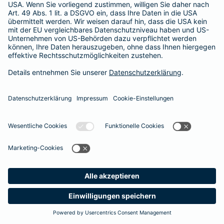
365 Tage / 24 Stunden
365 Tage / 24 Stunden
Meine
Suche
Produkte
Barmenia
Kontakt