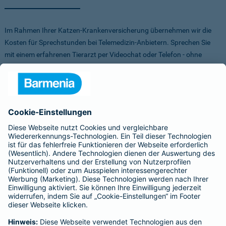
Im Rahmen Ihrer Katzen-Krankenversicherung übernehmen wir die
Kosten für Sprechstunden bei Telemedizin-Anbietern. Sprechen Sie
mit einem erfahrenen Tierarzt per Videochat oder Telefon - ohne
Stress für Sie und Ihr Tier.
Um Ihnen die Auswahl der Anbieter zu erleichtern, haben wir vorab
Anbieter verglichen, getestet und Vorteile für Sie vereinbart. Sowohl
bei FirstVet als auch bei Pfotendoctor profitieren Sie von einer
Direktabrechnung. Die Kosten werden also direkt zwischen dem
Anbieter und uns abgerechnet.
Für mehr Infos zu den Anbietern klicken Sie auf die Logos.