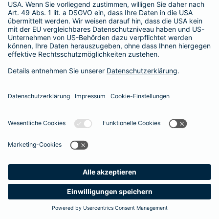
365 Tage / 24 Stunden
365 Tage / 24 Stunden
Meine
Suche
Produkte
Barmenia
Kontakt