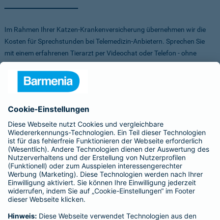
Im Rahmen Ihrer Katzen-Krankenversicherung übernehmen wir die
Kosten für Sprechstunden bei Telemedizin-Anbietern. Sprechen Sie
mit einem erfahrenen Tierarzt per Videochat oder Telefon - ohne
Stress für Sie und Ihr Tier.
Um Ihnen die Auswahl der Anbieter zu erleichtern, haben wir vorab
Anbieter verglichen, getestet und Vorteile für Sie vereinbart. Sowohl
bei FirstVet als auch bei Pfotendoctor profitieren Sie von einer
Direktabrechnung. Die Kosten werden also direkt zwischen dem
Anbieter und uns abgerechnet.
Für mehr Infos zu den Anbietern klicken Sie auf die Logos.