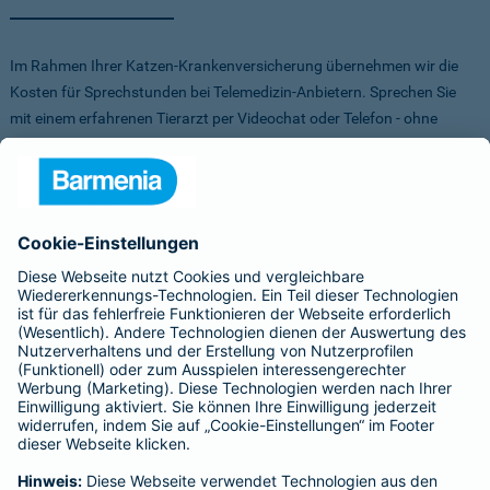
Im Rahmen Ihrer Katzen-Krankenversicherung übernehmen wir die
Kosten für Sprechstunden bei Telemedizin-Anbietern. Sprechen Sie
mit einem erfahrenen Tierarzt per Videochat oder Telefon - ohne
Stress für Sie und Ihr Tier.
Um Ihnen die Auswahl der Anbieter zu erleichtern, haben wir vorab
Anbieter verglichen, getestet und Vorteile für Sie vereinbart. Sowohl
bei FirstVet als auch bei Pfotendoctor profitieren Sie von einer
Direktabrechnung. Die Kosten werden also direkt zwischen dem
Anbieter und uns abgerechnet.
Für mehr Infos zu den Anbietern klicken Sie auf die Logos.