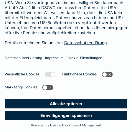
365 Tage / 24 Stunden
365 Tage / 24 Stunden
Meine
Suche
Produkte
Barmenia
Kontakt